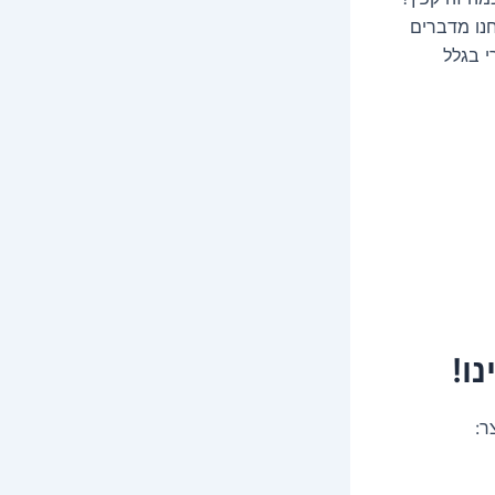
נו מדברים
י בגלל
ר: