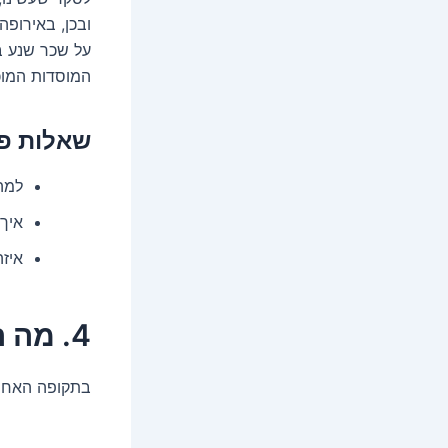
ובכן, באירופה
על שכר שנע ב
המוסדות המוכ
שאלות פו
למה 
איך
איז
4. מה הטרנדים המובילים? אתם לא תאמינו!
בתקופה האחרו