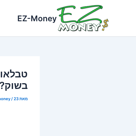
ילוג
תוכן
EZ-Money
טבלאות
בשוק?
מאת
23 ביוני 2025
/
money