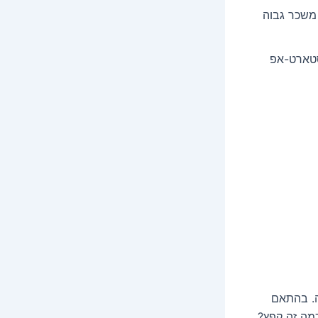
 משכר גבוה
סטארט-אפ
ה. בהתאם
כמה זה קפץ?