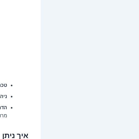
טכנ
ניה
הדר
מרוו
איך ניתן