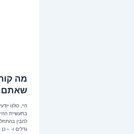
מה קור
שאתם ח
היי, כולנו י
בתעשיית ההיי
גדלים ו- – כן