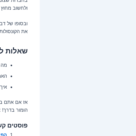
ולחשוב מחוץ 
ובסופו של דב
את הקונסולות 
שאלות לק
מה 
האם
איך
אז אם אתם בת
הומור בדרך! צ
פוסטים קש
הפיכת 